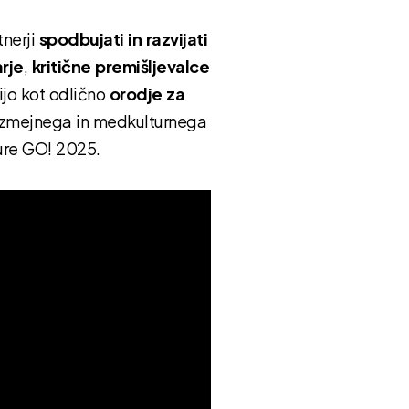
tnerji
spodbujati in razvijati
arje
,
kritične premišljevalce
dijo kot odlično
orodje za
čezmejnega in medkulturnega
ure GO! 2025.