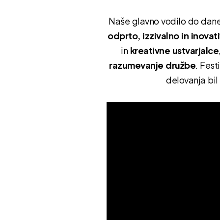
Naše glavno vodilo do danes
odprto, izzivalno in inova
in
kreativne ustvarjalce
razumevanje družbe
. Fes
delovanja bi