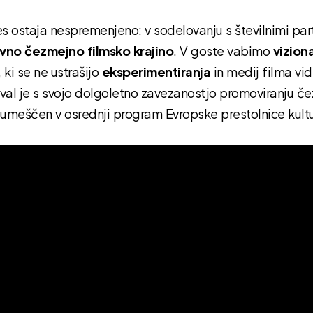
 ostaja nespremenjeno: v sodelovanju s številnimi par
tivno čezmejno filmsko krajino
. V goste vabimo
vizion
, ki se ne ustrašijo
eksperimentiranja
in medij filma vi
tival je s svojo dolgoletno zavezanostjo promoviranju 
l umeščen v osrednji program Evropske prestolnice kult